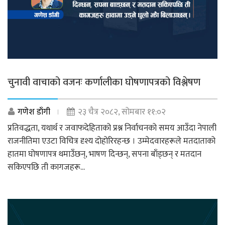
चुनावी वाचाको वजनः कर्णालीका घोषणापत्रको विश्लेषण
गणेश डाँगी
२३ चैत्र २०८२, सोमबार ११:०२
प्रतिवद्धता, यथार्थ र जवाफदेहिताको प्रश्न निर्वाचनको समय आउँदा नेपाली
राजनीतिमा एउटा विचित्र दृश्य दोहोरिरहन्छ । उम्मेदवारहरूले मतदाताको
हातमा घोषणापत्र थमाउँछन्, भाषण दिन्छन्, सपना बाँड्छन् र मतदान
सकिएपछि ती कागजहरू...