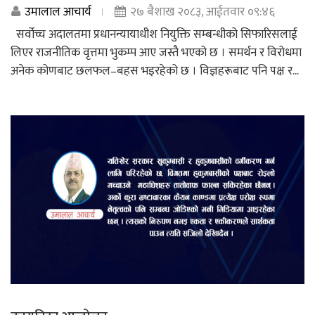
उमालाल आचार्य
२७ बैशाख २०८३, आईतवार ०९:४६
सर्वोच्च अदालतमा प्रधानन्यायाधीश नियुक्ति सम्बन्धीको सिफारिसलाई
लिएर राजनीतिक वृत्तमा भुकम्प आए जस्तै भएको छ । समर्थन र विरोधमा
अनेक कोणबाट छलफल–बहस भइरहेको छ । विज्ञहरूबाट पनि पक्ष र...