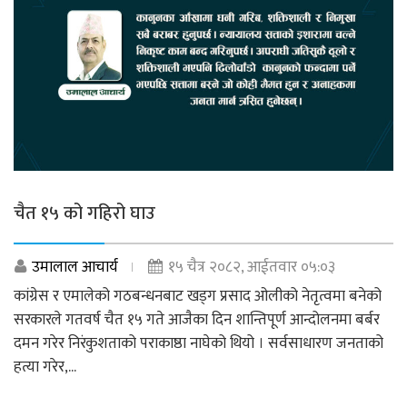
चैत १५ को गहिरो घाउ
उमालाल आचार्य
१५ चैत्र २०८२, आईतवार ०५:०३
कांग्रेस र एमालेको गठबन्धनबाट खड्ग प्रसाद ओलीको नेतृत्वमा बनेको
सरकारले गतवर्ष चैत १५ गते आजैका दिन शान्तिपूर्ण आन्दोलनमा बर्बर
दमन गरेर निरंकुशताको पराकाष्ठा नाघेको थियो । सर्वसाधारण जनताको
हत्या गरेर,...