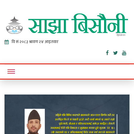
Sajha
Online News Portal
Bisaunee