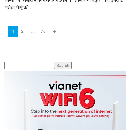
सामाजिक सञ्जालमा दिनप्रतिदिन ओलीको आलोचना बढ्दै जाँदा उनलाई
असैह्य भैरहेको...
1
…
2
76
Search
for: