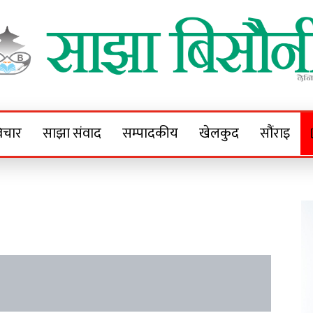
Sajha Bisaunee
e News Portal
िचार
साझा संवाद
सम्पादकीय
खेलकुद
सौंराइ