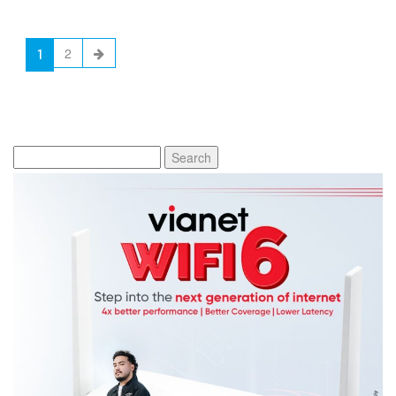
1
2
Search
for: