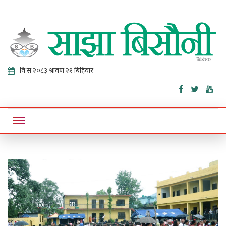
Sajha
Online News Portal
Bisaunee