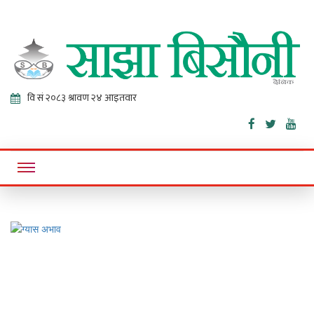
Sajha
Online News Portal
Bisaunee