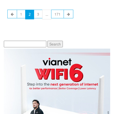
2
…
1
3
171
Search
for: