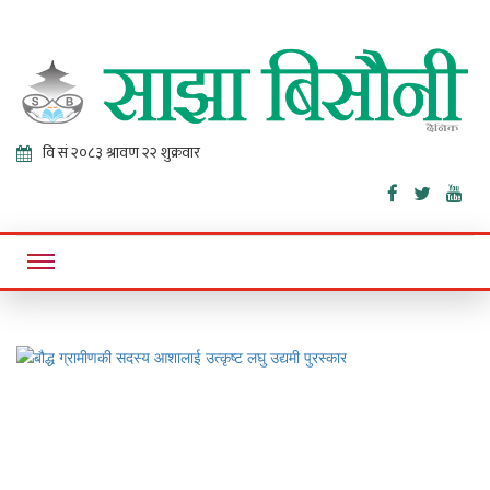
Sajha
Online News Portal
Bisaunee