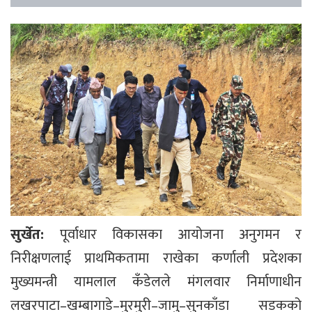
सुर्खेत:
पूर्वाधार विकासका आयोजना अनुगमन र
निरीक्षणलाई प्राथमिकतामा राखेका कर्णाली प्रदेशका
मुख्यमन्त्री यामलाल कँडेलले मंगलवार निर्माणाधीन
लखरपाटा–खम्बागाडे–मुरमुरी–जामु–सुनकाँडा सडकको