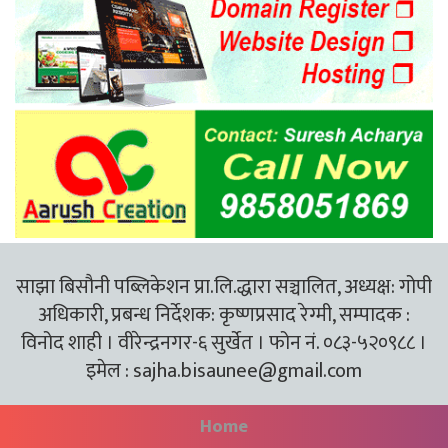
साझा बिसौनी पब्लिकेशन प्रा.लि.द्धारा सञ्चालित, अध्यक्ष: गोपी
अधिकारी, प्रबन्ध निर्देशक: कृष्णप्रसाद रेग्मी, सम्पादक :
विनोद शाही । वीरेन्द्रनगर-६ सुर्खेत । फोन नं. ०८३-५२०९८८ ।
इमेल :
sajha.bisaunee@gmail.com
Home