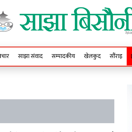
Sajha Bisaunee
e News Portal
िचार
साझा संवाद
सम्पादकीय
खेलकुद
सौंराइ