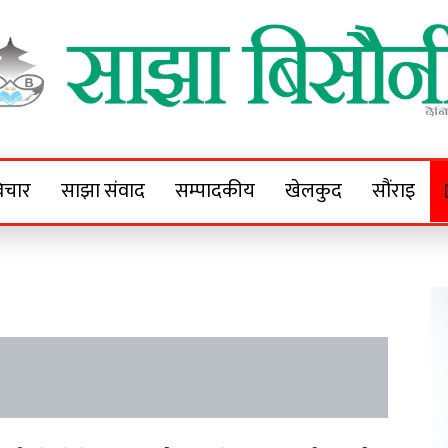
Sajha Bisaunee
e News Portal
िचार
साझा संवाद
सम्पादकीय
खेलकुद
सौंराइ