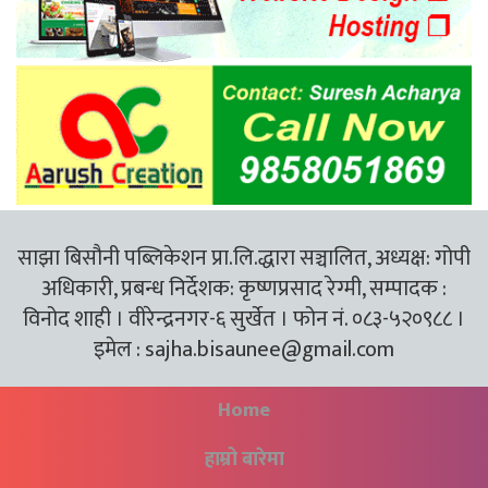
साझा बिसौनी पब्लिकेशन प्रा.लि.द्धारा सञ्चालित, अध्यक्ष: गोपी
अधिकारी, प्रबन्ध निर्देशक: कृष्णप्रसाद रेग्मी, सम्पादक :
विनोद शाही । वीरेन्द्रनगर-६ सुर्खेत । फोन नं. ०८३-५२०९८८ ।
इमेल :
sajha.bisaunee@gmail.com
Home
हाम्रो बारेमा