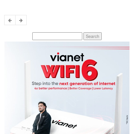
Search
for: