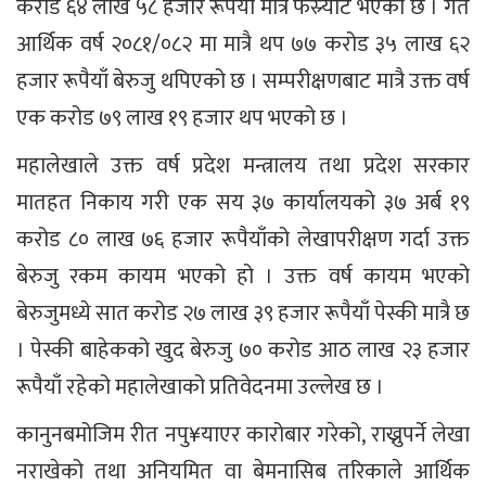
करोड ६४ लाख ५८ हजार रूपैयाँ मात्र फस्र्यौट भएको छ । गत
आर्थिक वर्ष २०८१/०८२ मा मात्रै थप ७७ करोड ३५ लाख ६२
हजार रूपैयाँ बेरुजु थपिएको छ । सम्परीक्षणबाट मात्रै उक्त वर्ष
एक करोड ७९ लाख १९ हजार थप भएको छ ।
महालेखाले उक्त वर्ष प्रदेश मन्त्रालय तथा प्रदेश सरकार
मातहत निकाय गरी एक सय ३७ कार्यालयको ३७ अर्ब १९
करोड ८० लाख ७६ हजार रूपैयाँको लेखापरीक्षण गर्दा उक्त
बेरुजु रकम कायम भएको हो । उक्त वर्ष कायम भएको
बेरुजुमध्ये सात करोड २७ लाख ३९ हजार रूपैयाँ पेस्की मात्रै छ
। पेस्की बाहेकको खुद बेरुजु ७० करोड आठ लाख २३ हजार
रूपैयाँ रहेको महालेखाको प्रतिवेदनमा उल्लेख छ ।
कानुनबमोजिम रीत नपु¥याएर कारोबार गरेको, राख्नुपर्ने लेखा
नराखेको तथा अनियमित वा बेमनासिब तरिकाले आर्थिक