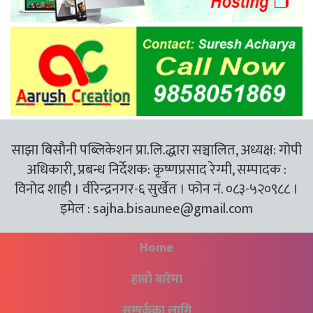
साझा बिसौनी पब्लिकेशन प्रा.लि.द्धारा सञ्चालित, अध्यक्ष: गोपी
अधिकारी, प्रबन्ध निर्देशक: कृष्णप्रसाद रेग्मी, सम्पादक :
विनोद शाही । वीरेन्द्रनगर-६ सुर्खेत । फोन नं. ०८३-५२०९८८ ।
इमेल :
sajha.bisaunee@gmail.com
Home
हाम्रो बारेमा
सम्पर्कका लागि