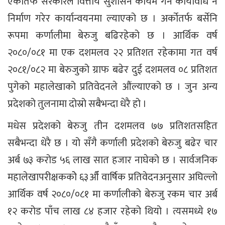
एकातर्फ सरकारले वित्तीय सुशासन कायम गर्न कार्यविधि नै
निर्माण गरेर कार्यान्वयनमा ल्याएको छ । अर्कोतर्फ बर्सेनि
रूपमा कर्णालीमा बेरुजु बढिरहेको छ । आर्थिक वर्ष
२०८०/०८१ मा एक दशमलव २२ प्रतिशत रहेकामा गत वर्ष
२०८१/०८२ मा बेरुजुको ग्राफ बढेर दुई दशमलव ०८ प्रतिशत
पुगेको महालेखाको प्रतिवेदनले औंल्याएको छ । जुन अन्य
प्रदेशको तुलनामा दोस्रो सबैभन्दा धेरै हो ।
मधेस प्रदेशको बेरुजु तीन दशमलव ७७ प्रतिशतसहित
सबैभन्दा धेरै छ । यो सँगै कर्णाली प्रदेशको बेरुजु बढेर चार
अर्ब ७३ करोड ५६ लाख सात हजार नाघेको छ । सार्वजनिक
महालेखापरीक्षककोे ६३औँ वार्षिक प्रतिवेदनअनुसार अघिल्लो
आर्थिक वर्ष २०८०/०८१ मा कर्णालीको बेरुजु रकम चार अर्ब
१२ करोड पाँच लाख ८४ हजार रहेको थियो । त्यसमध्ये १७