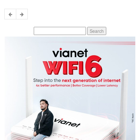
Search
for: