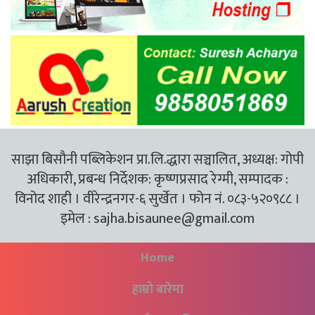
साझा बिसौनी पब्लिकेशन प्रा.लि.द्धारा सञ्चालित, अध्यक्ष: गोपी
अधिकारी, प्रबन्ध निर्देशक: कृष्णप्रसाद रेग्मी, सम्पादक :
विनोद शाही । वीरेन्द्रनगर-६ सुर्खेत । फोन नं. ०८३-५२०९८८ ।
इमेल :
sajha.bisaunee@gmail.com
Home
हाम्रो बारेमा