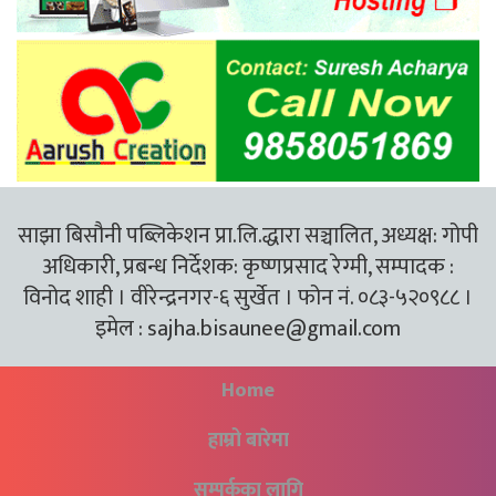
साझा बिसौनी पब्लिकेशन प्रा.लि.द्धारा सञ्चालित, अध्यक्ष: गोपी
अधिकारी, प्रबन्ध निर्देशक: कृष्णप्रसाद रेग्मी, सम्पादक :
विनोद शाही । वीरेन्द्रनगर-६ सुर्खेत । फोन नं. ०८३-५२०९८८ ।
इमेल :
sajha.bisaunee@gmail.com
Home
हाम्रो बारेमा
सम्पर्कका लागि