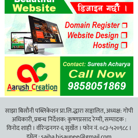
साझा बिसौनी पब्लिकेशन प्रा.लि.द्धारा सञ्चालित, अध्यक्ष: गोपी
अधिकारी, प्रबन्ध निर्देशक: कृष्णप्रसाद रेग्मी, सम्पादक :
विनोद शाही । वीरेन्द्रनगर-६ सुर्खेत । फोन नं. ०८३-५२०९८८ ।
इमेल :
sajha.bisaunee@gmail.com