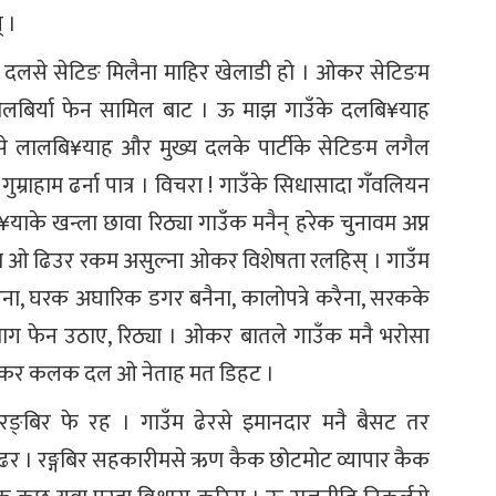
 ।
्कु दलसे सेटिङ मिलैना माहिर खेलाडी हो । ओकर सेटिङम
ालबिर्या फेन सामिल बाट । ऊ माझ गाउँके दलबि¥याह
से लालबि¥याह और मुख्य दलके पार्टीके सेटिङम लगैल
गुम्राहाम ढर्ना पात्र । विचरा ! गाउँके सिधासादा गँवलियन
याके खन्ला छावा रिठ्या गाउँक मनैन् हरेक चुनावम अप्न
ा ओ ढिउर रकम असुल्ना ओकर विशेषता रलहिस् । गाउँम
रैना, घरक अघारिक डगर बनैना, कालोपत्रे करैना, सरकके
 माग फेन उठाए, रिठ्या । ओकर बातले गाउँक मनै भरोसा
 । ओकर कलक दल ओ नेताह मत डिहट ।
री रङ्बिर फे रह । गाउँम ढेरसे इमानदार मनै बैसट तर
क ढर । रङ्गबिर सहकारीमसे ऋण कैक छोटमोट व्यापार कैक