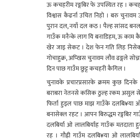
ऊ कचहरीम रङ्गबिर फे उपस्थित रह । कचह
विश्वास कैढर्ना उचित निहो । बरु चुनावम 
पुरान दल, नयाँ दल कठ । पैल्ह सांसद ब
गाउँक मनैन्के लाग यि बनाडिहम, ऊ काम क
खेर जाइ सेकट । देश फेन गति लिह निसेकट
गोचाहुक्र, अप्खिस चुनावम लौव ढङ्गले सोच
दिन पाछ गाउँम छुट्ट कचहरी कैगिल ।
चुनावके प्रचारप्रसारके क्रमम कुछ दिन
बराबरा नेतनसे कसिक ठुल्ह रकम असुल से
फिर्ता हुइल पाछ माझ गाउँके दलबि¥या ओ 
बनासेक्ल रहट । आपन बिरुद्धम रङ्गबिर 
दलबिर्या ओ लालबिर्याह गाउँक मतदाता हु
रह । गौह्री गाउँम दलबि¥या ओ लालबिर्या