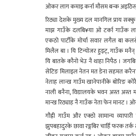
ओकर लाग कमाइ कर्ना मौसम बन्क अइठिस्
रिठ्या देशके मुख्य दल मानगिल प्राय सक
माझ गाउँके दलबि¥या ओ टर्का गाउँक ल
एकठो पार्टीके मोर्चा सवार लगैल बा कल
मिलैल बा । यि टिन्योजर हुइट्, गाउँक मनैन् 
यि बातके कौनो भेउ नै थाहा निपैठ । जगबि¥
सेटिङ मिलाइल नेतन मत डेना सहमत करैन
नेताह लान्ख गाउँम खानेपानीके बोरिङ को
नाली बनैना, विद्यालयके भवन अस्त अस्त
मान्ख रिठ्याह नै गाउँक नेता फेन मानट
गौह्री गाउँम और एक्ठो सामान्य व्यापा
झुपबहादुरके छावा रङ्गबिर चाहिँ फरक तर्