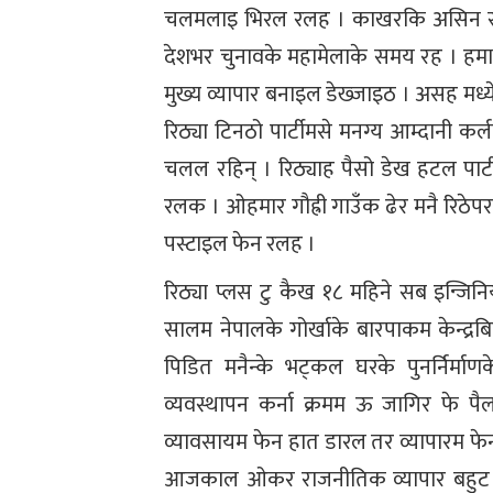
चलमलाइ भिरल रलह । काखरकि असिन समय
देशभर चुनावके महामेलाके समय रह । हमार
मुख्य व्यापार बनाइल डेख्जाइठ । असह मध्य
रिठ्या टिनठो पार्टीमसे मनग्य आम्दानी क
चलल रहिन् । रिठ्याह पैसो डेख हटल पार्ट
रलक । ओहमार गौह्री गाउँक ढेर मनै रिठेप
पस्टाइल फेन रलह ।
रिठ्या प्लस टु कैख १८ महिने सब इन्जिनिय
सालम नेपालके गोर्खाके बारपाकम केन्द्
पिडित मनैन्के भट्कल घरके पुनर्निर्म
व्यवस्थापन कर्ना क्रमम ऊ जागिर फे 
व्यावसायम फेन हात डारल तर व्यापारम फे
आजकाल ओकर राजनीतिक व्यापार बहुट फस