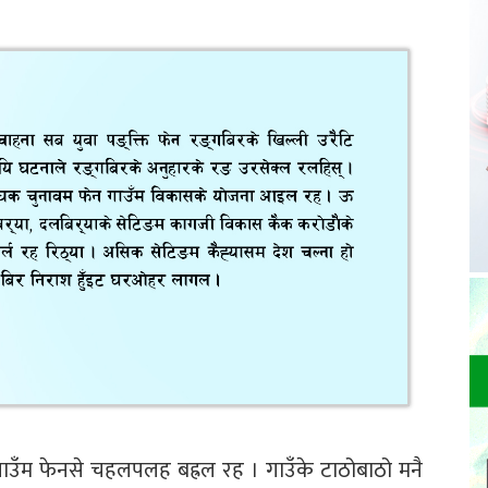
गाउँम फेनसे चहलपलह बह्रल रह । गाउँके टाठोबाठो मनै