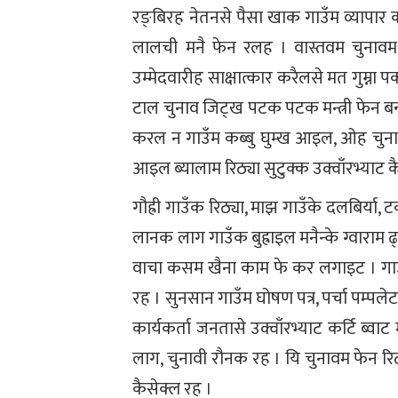
रङ्बिरह नेतनसे पैसा खाक गाउँम व्यापा
लालची मनै फेन रलह । वास्तवम चुनावम 
उम्मेदवारीह साक्षात्कार करैलसे मत गुम्ना
टाल चुनाव जिट्ख पटक पटक मन्त्री फेन बन्
करल न गाउँम कब्बु घुम्ख आइल, ओह चुना
आइल ब्यालाम रिठ्या सुटुक्क उक्वाँरभ्या
गौह्री गाउँक रिठ्या, माझ गाउँके दलबिर्या,
लानक लाग गाउँक बुह्राइल मनैन्के ग्वाराम ढ
वाचा कसम खैना काम फे कर लगाइट । गाउँम 
रह । सुनसान गाउँम घोषण पत्र, पर्चा पम
कार्यकर्ता जनतासे उक्वाँरभ्याट कर्टि ब्
लाग, चुनावी रौनक रह । यि चुनावम फेन रि
कैसेक्ल रह ।