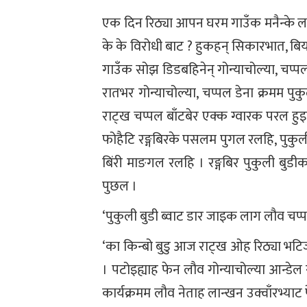
एक दिन रिठ्या आपन घरम गाउँक मनैन्के 
के के विरोधी बाट ? हुकहन् सिकारभात, 
गाउँक सोझ डिडबहिनेन् गोन्याचोल्या, चप
रातभर गोन्याचोल्या, चप्पल डेना क्रमम पु
राट्ख चप्पल बाँटबेर एक्क ग्वारक परल हु
फोहैटि रङ्गबिरके पसलम पुगल रलहि, पुकुल
बिंरी माङगल रलहि । रङ्गबिर पुकुली बुडीक
पुछल ।
‘पुकुली बुडी ब्वाट डार जाइक लाग लौव चप्
‘का किन्बो बुडु आज राट्ख ओह रिठ्या भटि
। पटोइह्याह फेन लौव गोन्याचोल्या आन्डे
कार्यक्रमम लौव नेताह लान्खन उक्वाँरभ्या