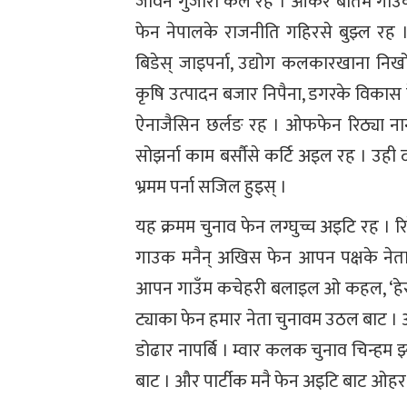
जीवन गुजारा कर्ल रह । ओकर बातम गाउँक 
फेन नेपालके राजनीति गहिरसे बुझ्ल रह 
बिडेस् जाइपर्ना, उद्योग कलकारखाना निख
कृषि उत्पादन बजार निपैना, डगरके विकास
ऐनाजैसिन छर्लङ रह । ओफफेन रिठ्या नाना
सोझर्ना काम बर्सौसे कर्टि अइल रह । उही 
भ्रमम पर्ना सजिल हुइस् ।
यह क्रमम चुनाव फेन लग्घुच्च अइटि रह 
गाउक मनैन् अखिस फेन आपन पक्षके नेत
आपन गाउँम कचेहरी बलाइल ओ कहल, ‘हेरो 
ट्याका फेन हमार नेता चुनावम उठल बाट । आब
डोढार नापर्बि । म्वार कलक चुनाव चिन्हम
बाट । और पार्टीक मनै फेन अइटि बाट ओहर व