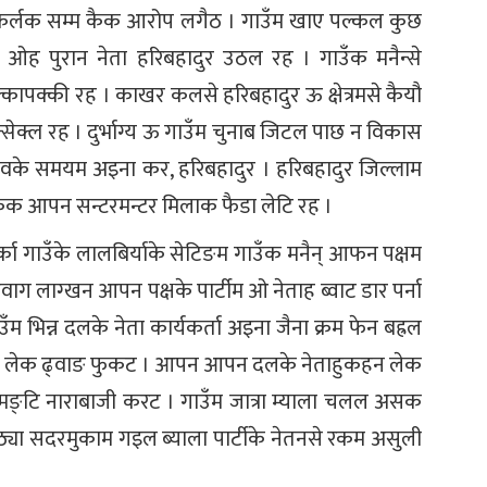
र कर्लक सम्म कैक आरोप लगैठ । गाउँम खाए पल्कल कुछ
ओह पुरान नेता हरिबहादुर उठल रह । गाउँक मनैन्से
 पक्कापक्की रह । काखर कलसे हरिबहादुर ऊ क्षेत्रमसे कैयौ
सेक्ल रह । दुर्भाग्य ऊ गाउँम चुनाब जिटल पाछ न विकास
वके समयम अइना कर, हरिबहादुर । हरिबहादुर जिल्लाम
ट कैक आपन सन्टरमन्टर मिलाक फैडा लेटि रह ।
 टर्का गाउँके लालबिर्याके सेटिङम गाउँक मनैन् आफन पक्षम
्वाग लाग्खन आपन पक्षके पार्टीम ओ नेताह ब्वाट डार पर्ना
भिन्न दलके नेता कार्यकर्ता अइना जैना क्रम फेन बह्रल
्पलेट लेक ढ्वाङ फुकट । आपन आपन दलके नेताहुकहन लेक
वाट मङ्टि नाराबाजी करट । गाउँम जात्रा म्याला चलल असक
ठ्या सदरमुकाम गइल ब्याला पार्टीके नेतनसे रकम असुली