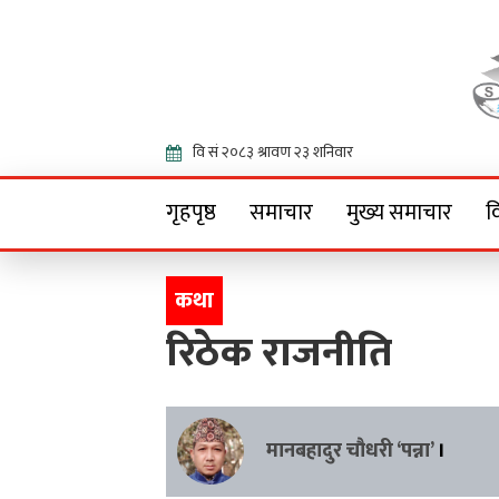
Onlin
गृहपृष्ठ
समाचार
मुख्य समाचार
व
कथा
रिठेक राजनीति
मानबहादुर चौधरी ‘पन्ना’
।