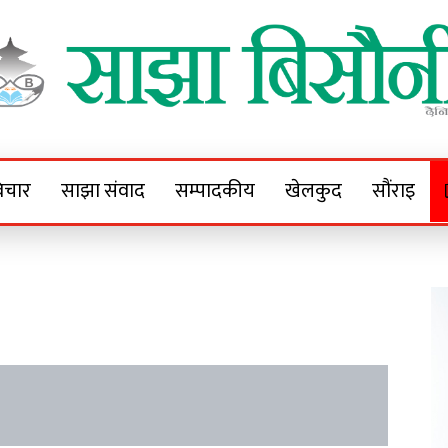
Sajha Bisaunee
e News Portal
िचार
साझा संवाद
सम्पादकीय
खेलकुद
सौंराइ