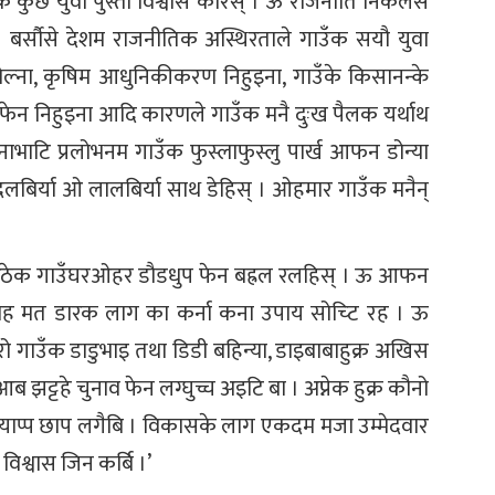
कुछ युवा पुस्ता विश्वास करिस् । ऊ राजनीति निकर्लसे
। बर्सौसे देशम राजनीतिक अस्थिरताले गाउँक सयौ युवा
ोल्ना, कृषिम आधुनिकीकरण निहुइना, गाउँके किसानन्के
 फेन निहुइना आदि कारणले गाउँक मनै दुःख पैलक यर्थाथ
भाटि प्रलोभनम गाउँक फुस्लाफुस्लु पार्ख आफन डोन्या
दलबिर्या ओ लालबिर्या साथ डेहिस् । ओहमार गाउँक मनैन्
। रिठेक गाउँघरओहर डौडधुप फेन बह्रल रलहिस् । ऊ आफन
ाह मत डारक लाग का कर्ना कना उपाय सोच्टि रह । ऊ
गाउँक डाडुभाइ तथा डिडी बहिन्या, डाइबाबाहुक्र अखिस
 झट्टहे चुनाव फेन लग्घुच्च अइटि बा । अप्नेक हुक्र कौनो
 झ्याप्प छाप लगैबि । विकासके लाग एकदम मजा उम्मेदवार
िश्वास जिन कर्बि ।’