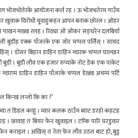
लाग भोजभोतेरके आयोजना कर्ल रह । ऊ भोजभतेरम गाउँम
बियर खुवाक विरोधी युुवाहुकहन आपन बनाक छोरल । ओहर
्पल पाखन मख्ख रलह । रिठ्या ओ ओकर सङ्घरेन दलबिर्या
कुली बुडीह एक्क पाँजरके एक जोर चप्पल पर्लिस् । सायद
इहिस् । डोसर बिहान डाहिन डाहिन ग्वारक चप्पल घाल्खन
ी बुडी । बुडी लौव एक हजार रुप्याके नोट डेक एक पाकेट
 ग्वाराम डाहिन डाहिन पाँजरके चप्पल डेख्ख अचम्म पर्टि
पल किन्ख लन्लो कि का ?’
ज्वा त डिहल काहु । म्वार कलक ठाउँम ब्वाट डरहो कहटह
ल रह । छावाह त बियर फेन खुवाइल । टम्कि पारि घरडुवार
ट फेन कराइल । अखिस् त नेता फेन लौव उठल बाट हो, बुडु