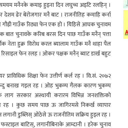
म मनैनके कमाइ हुइना दिन लघुच्च अइटि रलहिन् ।
 देशम ढेर बेरोजगार मनै बाट । राजनीतिह कमाहि कर्ना
े गौह्री गाउँक रिठ्या फेन एक हो । यिहिसे आघक चुनावम
र्लक बात चुनावके करिब बरस दिन पाछ गाउँक मनैन् पत्ता
ीक नेता हुक्र विरोध करल ब्यालाम गाउँक मनै थाहा पैल
र रिसाइल फेन रलह । ओकर पक्षक मनैन् ब्वाट डार्ख बहुट
र प्राविधिक शिक्षा फेन उत्तीर्ण कर्ल रह । वि.सं. २०७२
रबिन्दु बनाख गइल रह । ओह भुकम्प गैलक कारण भुकम्प
ाणके लाग सरकार अस्थायी करारम विभिन्न जनशक्तिको
पैल रह । कुछ समय पाछ ऊ जागिरमसे निकर्ख व्यापार
न लगानी डुब्लिस् ओठेसे ऊ राजनीतिम सक्रिय हुइल रह ।
्टाइल बाटिस्, लगानीबिनाके आम्दानी । हरेक चुनाव