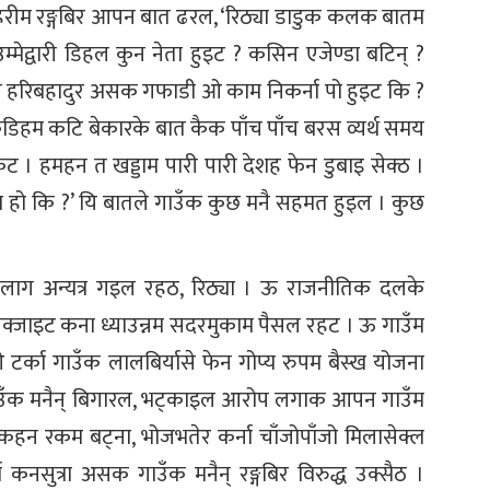
रीम रङ्गबिर आपन बात ढरल, ‘रिठ्या डाडुक कलक बातम
उम्मेद्वारी डिहल कुन नेता हुइट ? कसिन एजेण्डा बटिन् ?
नल हरिबहादुर असक गफाडी ओ काम निकर्ना पो हुइट कि ?
ैडिहम कटि बेकारके बात कैक पाँच पाँच बरस व्यर्थ समय
 । हमहन त खड्डाम पारी पारी देशह फेन डुबाइ सेक्ठ ।
्ना हो कि ?’ यि बातले गाउँक कुछ मनै सहमत हुइल । कुछ
के लाग अन्यत्र गइल रहठ, रिठ्या । ऊ राजनीतिक दलके
क्जाइट कना ध्याउन्नम सदरमुकाम पैसल रहट । ऊ गाउँम
टर्का गाउँक लालबिर्यासे फेन गोप्य रुपम बैस्ख योजना
गाउँक मनैन् बिगारल, भट्काइल आरोप लगाक आपन गाउँम
कहन रकम बट्ना, भोजभतेर कर्ना चाँजोपाँजो मिलासेक्ल
 कनसुत्रा असक गाउँक मनैन् रङ्गबिर विरुद्ध उक्सैठ ।