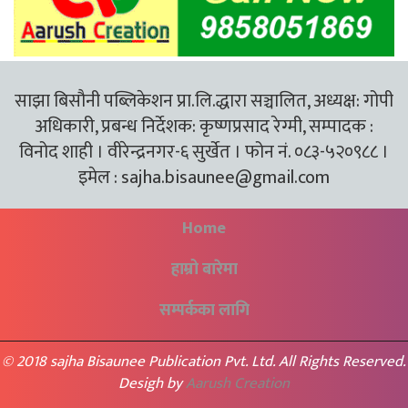
साझा बिसौनी पब्लिकेशन प्रा.लि.द्धारा सञ्चालित, अध्यक्ष: गोपी
अधिकारी, प्रबन्ध निर्देशक: कृष्णप्रसाद रेग्मी, सम्पादक :
विनोद शाही । वीरेन्द्रनगर-६ सुर्खेत । फोन नं. ०८३-५२०९८८ ।
इमेल :
sajha.bisaunee@gmail.com
Home
हाम्रो बारेमा
सम्पर्कका लागि
© 2018 sajha Bisaunee Publication Pvt. Ltd. All Rights Reserved.
Desigh by
Aarush Creation