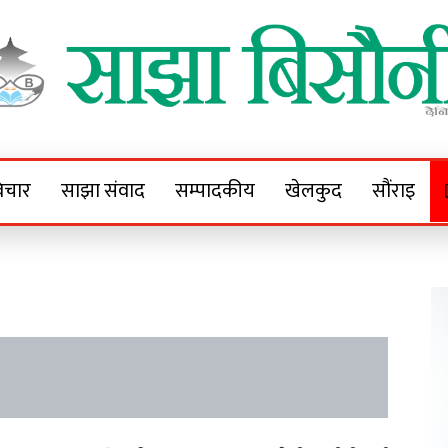
Sajha Bisaunee
e News Portal
िचार
साझा संवाद
सम्पादकीय
खेलकुद
सौंराइ