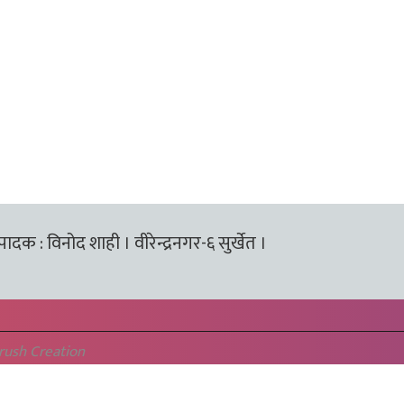
्पादक : विनोद शाही । वीरेन्द्रनगर-६ सुर्खेत ।
rush Creation