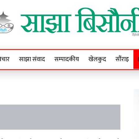
Sajha Bisaunee
e News Portal
िचार
साझा संवाद
सम्पादकीय
खेलकुद
सौंराइ