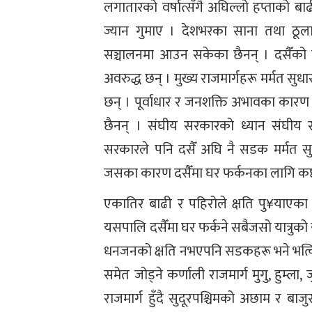
लगातारको वर्षात्सँगै अघिल्लो हप्ताको ब
ज्यान गुमाए । देशभरका साना तथा ठूला
सञ्चालनमा आउन सकेका छैनन् । दसैँको
अवरुद्ध छन् । मुख्य राजमार्गहरू मर्मत सु
छन् । पूर्वाधार र जनशक्ति अभावका कारण 
छैनन् । संघीय सरकारको ध्यान संघीय 
सरकारले पनि दसैँ अघि नै सडक मर्मत सु
जसका कारण दसैँमा घर फर्कनका लागि कष्टपूर्ण
एकातिर बाढी र पहिरोले क्षति पु¥याएका 
यसपालि दसैँमा घर फर्कने सबैजसो यात्रुको या
धनजनको क्षति नभएपनि सडकहरू भने भत्कि
समेत जोड्ने कर्णाली राजमार्ग मुगु, हुम्ल
राजमार्ग हुँदै सुदूरपश्चिमको अछाम र 