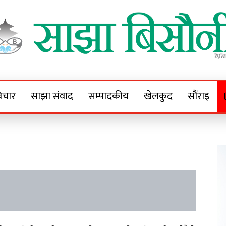
Sajha Bisaunee
e News Portal
िचार
साझा संवाद
सम्पादकीय
खेलकुद
सौंराइ