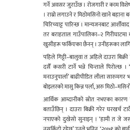
गर्ने अवसर जुराउँछ । रोजगारी र काम वि
। राम्रो लगाउने र मिठोमसिनो खाने बहाना
चिरिच्याट्ट पारिन्छ । मान्यजनबाट आर्शीव
तर बराहताल गाउँपालिका–२ गिरीघाटमा 
खुसीहरू फर्किएका छैनन् । उनीहरूका लागि 
पहिले गिट्टी–बालुवा त अहिले दाउरा बिक्र
दसैँ कसरी टार्ने भन्ने चिन्ताले पिरोल्छ
मनाउनुपार्ला’ बाढीपीडित लीला सारुमगर 
बोइलरको मासु किन्न पर्ला, अरु मिठो–मसिनो
आर्थिक आम्दानीको स्रोत नभएका कारण य
बताउँछिन् । दाउरा बिक्री गरेर घरखर्च
नपाएको दुखेसो सुनाइन् । ‘हामी त जे जस
नसकिँदो रहेछ’ उनले भनिन्, ‘२०७१ को बाढील