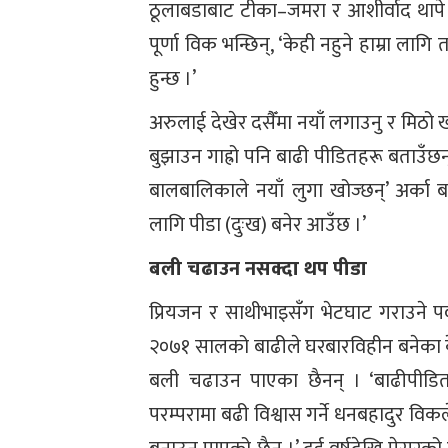
ठूलाबडाबाट टीका–जमरा र आशीर्वाद थापे पुग
पूर्णा विक भन्छिन्, ‘केही नहुने हाम्रा ला
हुन्छ ।’
अरुलाई देखेर दसैँमा नयाँ लगाउनु र मिठो
बुझाउन गाह्रो पनि बाढी पीडितहरू बताउँछ
बालबालिकाले नयाँ लुगा खोज्छन्’ अर्का बा
लागि पीडा (दुःख) बनेर आउँछ ।’
बली चढाउन नसक्दा थप पीडा
प्रियजन र साथीभाइसँग भेटघाट गराउने पर
२०७१ सालको बाढीले घरबारविहीन बनेका क
बली चढाउन पाएका छैनन् । ‘बाढीपीडित 
परम्परामा बढी विश्वास गर्ने धनबहादुर वि