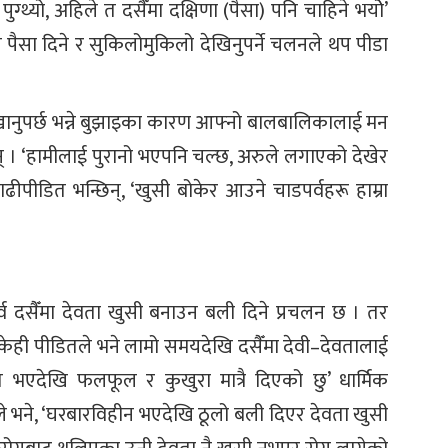
्थ्यो, अहिले त दसैँमा दक्षिणा (पैसा) पनि चाहिने भयोे’
गि त पैसा दिने र सुकिलोमुकिलो देखिनुपर्ने चलनले थप पीडा
 खानुपर्छ भन्ने बुझाइका कारण आफ्नो बालबालिकालाई मन
न् । ‘हामीलाई पुरानो भएपनि चल्छ, अरुले लगाएको देखेर
ढीपीडित भन्छिन्, ‘खुसी बोकेर आउने चाडपर्वहरू हाम्रा
्व दसैँमा देवता खुसी बनाउन बली दिने प्रचलन छ । तर
ेही पीडितले भने लामो समयदेखि दसैँमा देवी–देवतालाई
भएदेखि फलफूल र कुखुरा मात्रै दिएको छु’ धार्मिक
कले भने, ‘घरबारविहीन भएदेखि ठूलो बली दिएर देवता खुसी