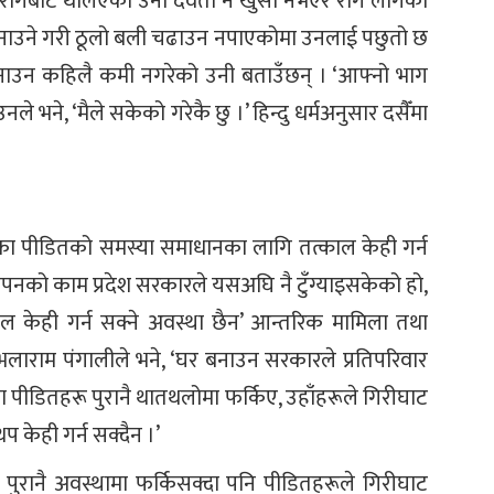
को रोगबाट थलिएका उनी देवता नै खुसी नभएर रोग लागेको
सी बनाउने गरी ठूलो बली चढाउन नपाएकोमा उनलाई पछुतो छ
नाउन कहिलै कमी नगरेको उनी बताउँछन् । ‘आफ्नो भाग
े भने, ‘मैले सकेको गरेकै छु ।’ हिन्दु धर्मअनुसार दसैँमा
टका पीडितको समस्या समाधानका लागि तत्काल केही गर्न
ापनको काम प्रदेश सरकारले यसअघि नै टुँग्याइसकेको हो,
ाल केही गर्न सक्ने अवस्था छैन’ आन्तरिक मामिला तथा
 भलाराम पंगालीले भने, ‘घर बनाउन सरकारले प्रतिपरिवार
 पीडितहरू पुरानै थातथलोमा फर्किए, उहाँहरूले गिरीघाट
 केही गर्न सक्दैन ।’
पुरानै अवस्थामा फर्किसक्दा पनि पीडितहरूले गिरीघाट