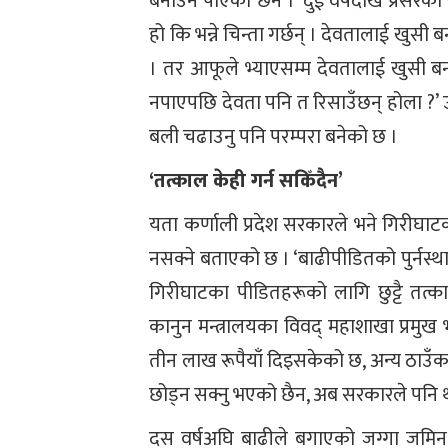
बनाउन पाएको छैन ।’ दुई वर्षदेखि प्रेसर
हो कि भन्ने चिन्ता गर्छन् । देवतालाई खु
। तर आफूले भ्याएसम्म देवतालाई खुसी ब
नपाएपछि देवता पनि त रिसाउँछन् होला ?’ उनल
बली चढाउनु पनि परम्परा बनेको छ ।
‘तत्काल केही गर्न सकिँदैन’
यता कर्णाली प्रदेश सरकारले भने गिरीघा
नसक्ने बताएको छ । ‘बाढीपीडितको पुर्नस्थ
गिरीघाटका पीडितहरूको लागि छुट्टै तत्क
कानुन मन्त्रालयका विवद् महाशाखा प्रमुख
तीन लाख रूपैयाँ दिइसकेको छ, अन्य ठाउँका
छोड्न सक्नु भएको छैन, अब सरकारले पनि थप
दस वर्षअघि बाढीले बगाएको जग्गा जमिन 