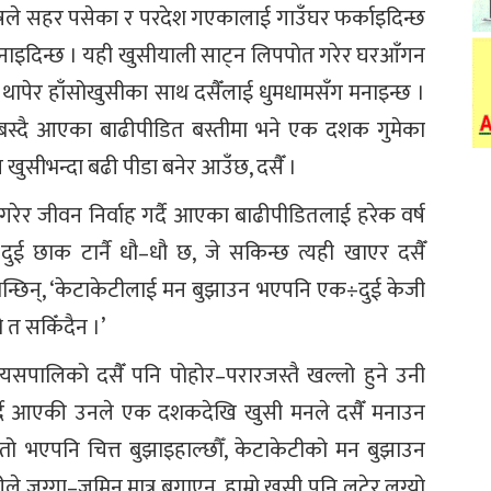
शेषले सहर पसेका र परदेश गएकालाई गाउँघर फर्काइदिन्छ
 बनाइदिन्छ । यही खुसीयाली साट्न लिपपोत गरेर घरआँगन
ाद थापेर हाँसोखुसीका साथ दसैँलाई धुमधामसँग मनाइन्छ ।
बस्दै आएका बाढीपीडित बस्तीमा भने एक दशक गुमेका
खुसीभन्दा बढी पीडा बनेर आउँछ, दसैँ ।
ी गरेर जीवन निर्वाह गर्दै आएका बाढीपीडितलाई हरेक वर्ष
 । ‘दुई छाक टार्नै धौ–धौ छ, जे सकिन्छ त्यही खाएर दसैँ
भन्छिन्, ‘केटाकेटीलाई मन बुझाउन भएपनि एक÷दुई केजी
 त सकिँदैन ।’
सपालिको दसैँ पनि पोहोर–परारजस्तै खल्लो हुने उनी
 टार्दै आएकी उनले एक दशकदेखि खुसी मनले दसैँ मनाउन
्तो भएपनि चित्त बुझाइहाल्छौँ, केटाकेटीको मन बुझाउन
े जग्गा–जमिन मात्र बगाएन, हाम्रो खुसी पनि लुटेर लग्यो