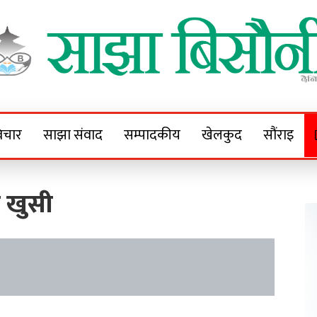
Sajha Bisaunee
e News Portal
िचार
साझा संवाद
सम्पादकीय
खेलकुद
सौंराइ
 खुसी