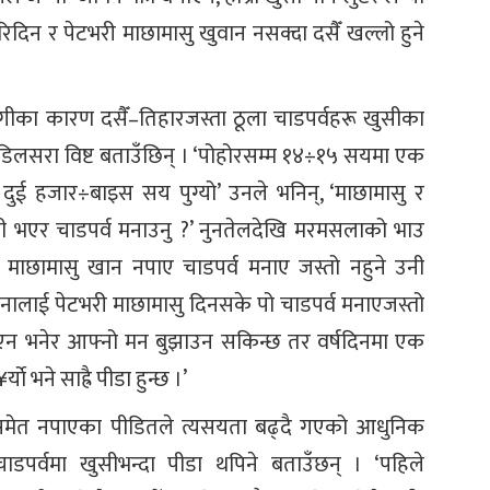
िदिन र पेटभरी माछामासु खुवान नसक्दा दसैँ खल्लो हुने
 महँगीका कारण दसैँ–तिहारजस्ता ठूला चाडपर्वहरू खुसीका
लसरा विष्ट बताउँछिन् । ‘पोहोरसम्म १४÷१५ सयमा एक
ल दुई हजार÷बाइस सय पुग्यो’ उनले भनिन्, ‘माछामासु र
ी भएर चाडपर्व मनाउनु ?’ नुनतेलदेखि मरमसलाको भाउ
माछामासु खान नपाए चाडपर्व मनाए जस्तो नहुने उनी
हुनालाई पेटभरी माछामासु दिनसके पो चाडपर्व मनाएजस्तो
सकिएन भनेर आफ्नो मन बुझाउन सकिन्छ तर वर्षदिनमा एक
 भने साह्रै पीडा हुन्छ ।’
्नसमेत नपाएका पीडितले त्यसयता बढ्दै गएको आधुनिक
ाडपर्वमा खुसीभन्दा पीडा थपिने बताउँछन् । ‘पहिले