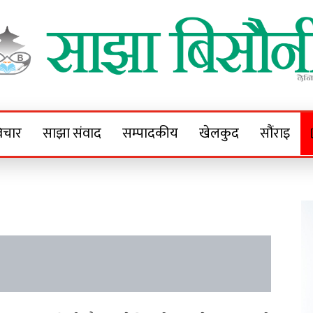
Sajha Bisaunee
e News Portal
िचार
साझा संवाद
सम्पादकीय
खेलकुद
सौंराइ