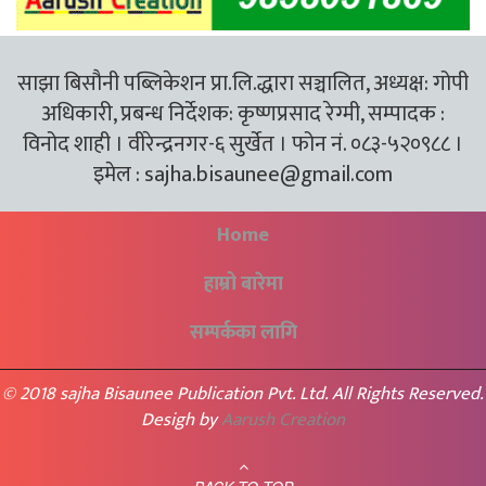
साझा बिसौनी पब्लिकेशन प्रा.लि.द्धारा सञ्चालित, अध्यक्ष: गोपी
अधिकारी, प्रबन्ध निर्देशक: कृष्णप्रसाद रेग्मी, सम्पादक :
विनोद शाही । वीरेन्द्रनगर-६ सुर्खेत । फोन नं. ०८३-५२०९८८ ।
इमेल :
sajha.bisaunee@gmail.com
Home
हाम्रो बारेमा
सम्पर्कका लागि
© 2018 sajha Bisaunee Publication Pvt. Ltd. All Rights Reserved.
Desigh by
Aarush Creation