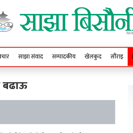
Sajha Bisaunee
e News Portal
िचार
साझा संवाद
सम्पादकीय
खेलकुद
सौंराइ
ि बढाऊ