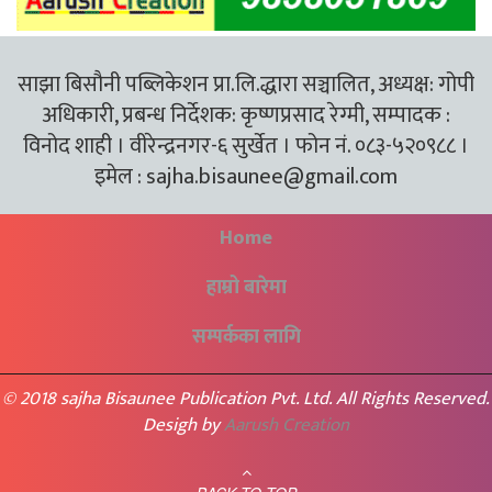
साझा बिसौनी पब्लिकेशन प्रा.लि.द्धारा सञ्चालित, अध्यक्ष: गोपी
अधिकारी, प्रबन्ध निर्देशक: कृष्णप्रसाद रेग्मी, सम्पादक :
विनोद शाही । वीरेन्द्रनगर-६ सुर्खेत । फोन नं. ०८३-५२०९८८ ।
इमेल :
sajha.bisaunee@gmail.com
Home
हाम्रो बारेमा
सम्पर्कका लागि
© 2018 sajha Bisaunee Publication Pvt. Ltd. All Rights Reserved.
Desigh by
Aarush Creation