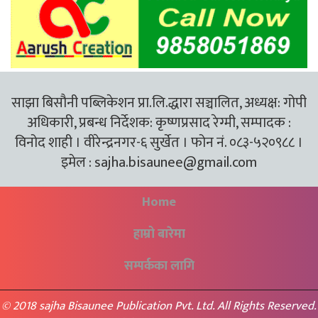
साझा बिसौनी पब्लिकेशन प्रा.लि.द्धारा सञ्चालित, अध्यक्ष: गोपी
अधिकारी, प्रबन्ध निर्देशक: कृष्णप्रसाद रेग्मी, सम्पादक :
विनोद शाही । वीरेन्द्रनगर-६ सुर्खेत । फोन नं. ०८३-५२०९८८ ।
इमेल :
sajha.bisaunee@gmail.com
Home
हाम्रो बारेमा
सम्पर्कका लागि
© 2018 sajha Bisaunee Publication Pvt. Ltd. All Rights Reserved.