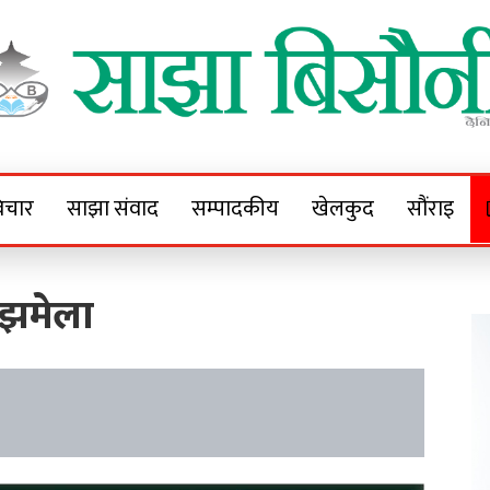
Sajha Bisaunee
e News Portal
िचार
साझा संवाद
सम्पादकीय
खेलकुद
सौंराइ
 झमेला