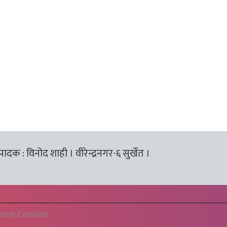
्पादक : विनोद शाही । वीरेन्द्रनगर-६ सुर्खेत ।
rush Creation