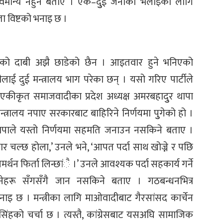
ै सर्वमान्य नहुने बताए । एक–दुुई जनाको भलाइका लागि
ेता विष्टको भनाइ छ ।
लयको दाबी अझै छाडेको छैन । आइतवार हुने भनिएको
लाई दुई मन्त्रालय भाग परेका छन् । यसो गरिए पार्टीले
 एकीकृत समाजवादीका प्रदेश अध्यक्ष अमरबहादुुर थापा
त्रालय नपाए सरकारबाट बाहिरिने निर्णयमा पुुगेको हो ।
थापाले यस्तो निर्णयमा सहमति जनाउन नसकिने बताए ।
ार चल्छ होला,’ उनले भने, ‘आपत पर्दा साथ खोज्ने र पछि
 समर्थन फिर्ता लिन्छांै ।’ उनले आवश्यक पर्दा सहकार्य गर्ने
हरू सँगसँगै जान नसकिने बताए । गठबन्धनभित्र
इ छ । मन्त्रीका लागि माओवादीबाट गैरसांसद कार्चेन
ंहको चर्चा छ । त्यस्तै, कांग्रेसबाट यसअघि सामाजिक