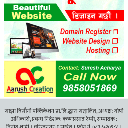
साझा बिसौनी पब्लिकेशन प्रा.लि.द्धारा सञ्चालित, अध्यक्ष: गोपी
अधिकारी, प्रबन्ध निर्देशक: कृष्णप्रसाद रेग्मी, सम्पादक :
विनोद शाही । वीरेन्द्रनगर-६ सुर्खेत । फोन नं. ०८३-५२०९८८ ।