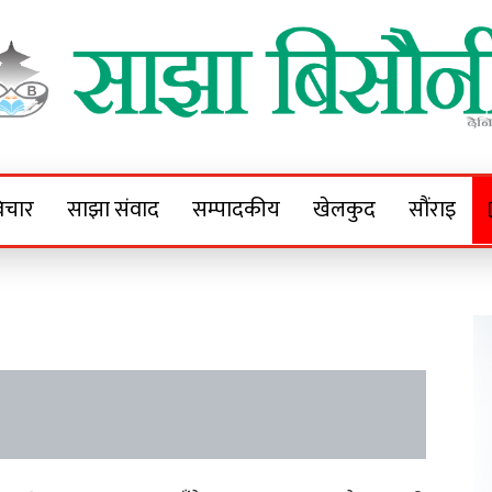
Sajha Bisaunee
e News Portal
िचार
साझा संवाद
सम्पादकीय
खेलकुद
सौंराइ