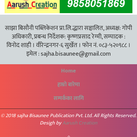
साझा बिसौनी पब्लिकेशन प्रा.लि.द्धारा सञ्चालित, अध्यक्ष: गोपी
अधिकारी, प्रबन्ध निर्देशक: कृष्णप्रसाद रेग्मी, सम्पादक :
विनोद शाही । वीरेन्द्रनगर-६ सुर्खेत । फोन नं. ०८३-५२०९८८ ।
इमेल :
sajha.bisaunee@gmail.com
Home
हाम्रो बारेमा
सम्पर्कका लागि
© 2018 sajha Bisaunee Publication Pvt. Ltd. All Rights Reserved.
Desigh by
Aarush Creation