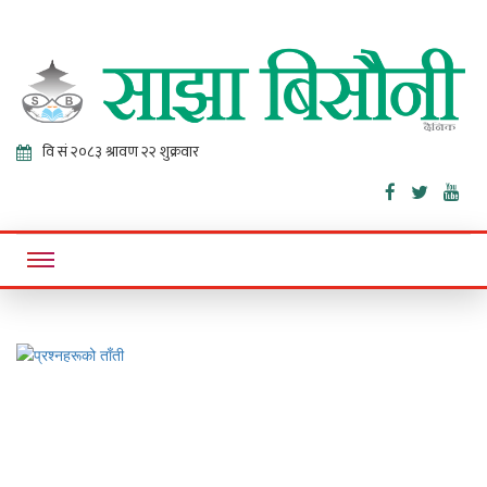
Sajha
Online News Portal
Bisaunee