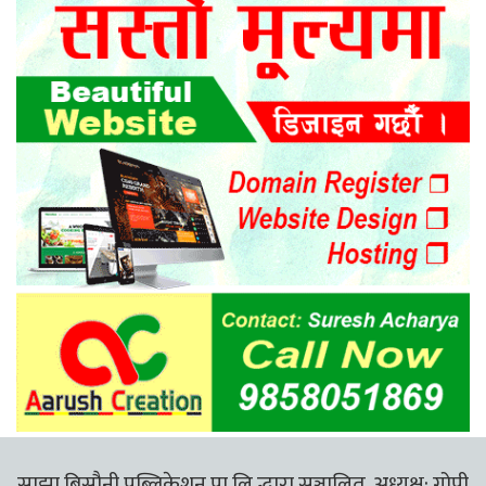
साझा बिसौनी पब्लिकेशन प्रा.लि.द्धारा सञ्चालित, अध्यक्ष: गोपी