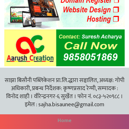
साझा बिसौनी पब्लिकेशन प्रा.लि.द्धारा सञ्चालित, अध्यक्ष: गोपी
अधिकारी, प्रबन्ध निर्देशक: कृष्णप्रसाद रेग्मी, सम्पादक :
विनोद शाही । वीरेन्द्रनगर-६ सुर्खेत । फोन नं. ०८३-५२०९८८ ।
इमेल :
sajha.bisaunee@gmail.com
Home