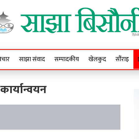
Sajha Bisaunee
e News Portal
िचार
साझा संवाद
सम्पादकीय
खेलकुद
सौंराइ
कार्यान्वयन