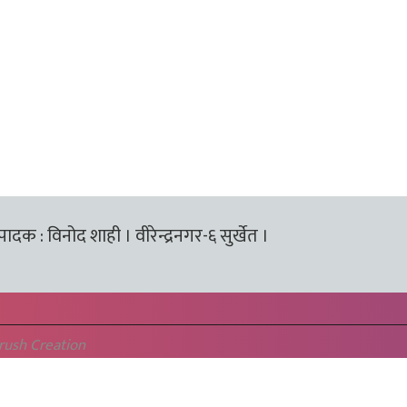
्पादक : विनोद शाही । वीरेन्द्रनगर-६ सुर्खेत ।
rush Creation