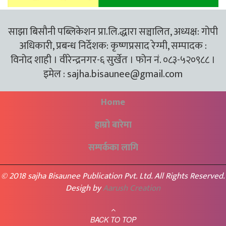
साझा बिसौनी पब्लिकेशन प्रा.लि.द्धारा सञ्चालित, अध्यक्ष: गोपी
अधिकारी, प्रबन्ध निर्देशक: कृष्णप्रसाद रेग्मी, सम्पादक :
विनोद शाही । वीरेन्द्रनगर-६ सुर्खेत । फोन नं. ०८३-५२०९८८ ।
इमेल :
sajha.bisaunee@gmail.com
Home
हाम्रो बारेमा
सम्पर्कका लागि
© 2018 sajha Bisaunee Publication Pvt. Ltd. All Rights Reserved.
Desigh by
Aarush Creation
BACK TO TOP