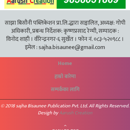
साझा बिसौनी पब्लिकेशन प्रा.लि.द्धारा सञ्चालित, अध्यक्ष: गोपी
अधिकारी, प्रबन्ध निर्देशक: कृष्णप्रसाद रेग्मी, सम्पादक :
विनोद शाही । वीरेन्द्रनगर-६ सुर्खेत । फोन नं. ०८३-५२०९८८ ।
इमेल :
sajha.bisaunee@gmail.com
Home
हाम्रो बारेमा
सम्पर्कका लागि
© 2018 sajha Bisaunee Publication Pvt. Ltd. All Rights Reserved.
Desigh by
Aarush Creation