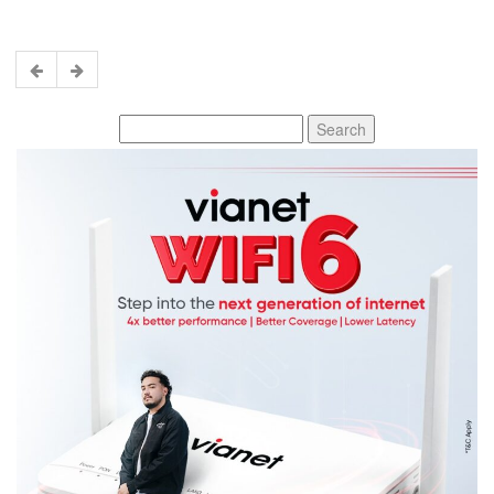
Search
for: