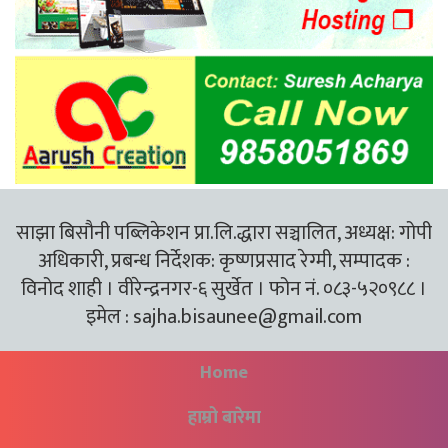
साझा बिसौनी पब्लिकेशन प्रा.लि.द्धारा सञ्चालित, अध्यक्ष: गोपी
अधिकारी, प्रबन्ध निर्देशक: कृष्णप्रसाद रेग्मी, सम्पादक :
विनोद शाही । वीरेन्द्रनगर-६ सुर्खेत । फोन नं. ०८३-५२०९८८ ।
इमेल :
sajha.bisaunee@gmail.com
Home
हाम्रो बारेमा