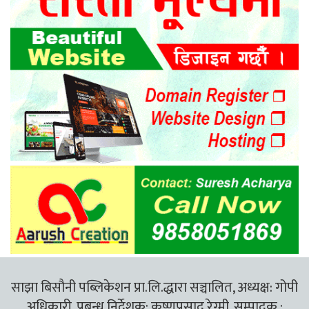
साझा बिसौनी पब्लिकेशन प्रा.लि.द्धारा सञ्चालित, अध्यक्ष: गोपी
अधिकारी, प्रबन्ध निर्देशक: कृष्णप्रसाद रेग्मी, सम्पादक :