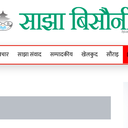
Sajha Bisaunee
e News Portal
िचार
साझा संवाद
सम्पादकीय
खेलकुद
सौंराइ