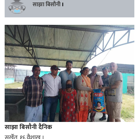
साझा बिसौनी
।
साझा बिसौनी दैनिक
सुर्खेत, १६ वैशाख ।