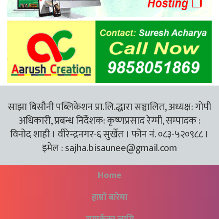
साझा बिसौनी पब्लिकेशन प्रा.लि.द्धारा सञ्चालित, अध्यक्ष: गोपी
अधिकारी, प्रबन्ध निर्देशक: कृष्णप्रसाद रेग्मी, सम्पादक :
विनोद शाही । वीरेन्द्रनगर-६ सुर्खेत । फोन नं. ०८३-५२०९८८ ।
इमेल :
sajha.bisaunee@gmail.com
Home
हाम्रो बारेमा