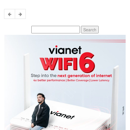
Search
for: