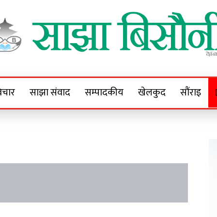
Sajha Bisaunee
e News Portal
िचार
साझा संवाद
सम्पादकीय
खेलकुद
सौंराइ