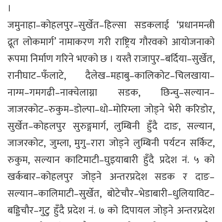
।
जमुनाहा–कोहलपुर–सुर्खेत–हिल्सा सडकलाई ‘प्रधानमन्त्री
द्रूत लोकमार्ग’ नामाकरण गरी राष्ट्रिय गौरवको आयोजनाको
रूपमा निर्माण गरिने भएको छ । यस्तै राजापुर–बर्दिया–सुर्खेत,
रानीघाट–फँलाटे, दैलेख–महाबु–कालिकोट–चिलखाया–
नाग्म–गमगढी–नाक्चेलाग्ना सडक, छिन्चु–सल्यान–
जाजरकोट–रुकुम–डोल्पा–धो–मोरिम्ला जोड्ने भेरी करिडोर,
सुर्खेत–कोहलपुर सुरुङ्गमार्ग, लुम्बिनी हुँदै दाङ, सल्यान,
जाजरकोट, जुम्ला, मुगु–रारा जोड्ने लुम्बिनी पर्यटन सर्किट,
रुकुम, सल्यान काटिमाटी–घुइयाबारी हुँदै प्रदेश नं. ५ को
खर्कबार–कोहलपुर जोड्ने अन्तरप्रदेश सडक र दाङ–
सल्यान–कालिमाटी–सुर्खेत, बोटेचौर–भेडाबारी–धुलियाविट–
बड्डिचौर–गुटु हुँदै प्रदेश नं. ७ को दिपायल जोड्ने अन्तरप्रदेश