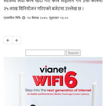
स्वास्थ्य सेवा कोष खडा गरी कोष सञ्चालन गर्न उक्त कोषमा
२५ लाख विनियोजन गरिएको बजेटमा उल्लेख छ ।
प्रकाशित मितिः
१४ बैशाख २०७५, शुक्रबार १३:०५
Search
for: