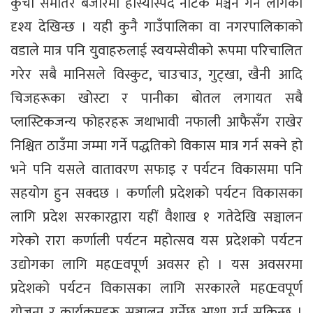
कुचो समातेर बजारमा हाँस्यास्पद नाटक मञ्चन गर्न लागेको
दृश्य देखिन्छ । यही कुनै गाउँपालिका वा नगरपालिकाको
वडाले मात्र पनि युवाहरुलाई स्वयम्सेवीको रूपमा परिचालित
गरेर सबै मानिसले विस्कुट, चाउचाउ, गुट्खा, खैनी आदि
चिजहरूका खोस्टा र पानीका बोतल लगायत सबै
प्लास्टिकजन्य फोहरहरू जथाभावी नफाली आफैसँग राखेर
निश्चित ठाउँमा जम्मा गर्ने पद्धतिको विकास मात्र गर्न सक्ने हो
भने पनि यसले वातावरण सफाइ र पर्यटन विकासमा पनि
सहयोग हुन सक्दछ । कर्णाली प्रदेशको पर्यटन विकासका
लागि प्रदेश सरकारद्वारा यहीं वैशाख १ गतेदेखि सञ्चालन
गरेको रारा कर्णाली पर्यटन महोत्सव यस प्रदेशको पर्यटन
उद्योगका लागि महŒवपूर्ण अवसर हो । यस अवसरमा
प्रदेशको पर्यटन विकासका लागि सरकारले महŒवपूर्ण
योजना र कार्यक्रमहरू सञ्चालन गर्नेछ आशा गर्न सकिन्छ ।