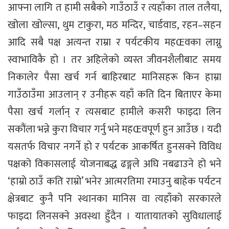
आफ्ना लागि त हामी सबैको गाउँठाउँ र त्यहाँका ताल तलैया,
खोला खोल्सा, थुम टाकुरा, मठ मन्दिर, चार्डवाड, रहन–सहन
आदि सबै पक्ष अत्यन्त राम्रा र पर्यटकीय महŒवका लाग्नु
स्वाभाविकै हो । तर अहिलेको व्यस्त जीवनशैलीबाट समय
निकालेर पैसा खर्च गर्न बाहिरबाट मानिसहरू किन हाम्रा
गाउँठाउँमा आउलान् र उनीहरू यहाँ कति दिन बिताएर केमा
पैसा खर्च गर्लान् र त्यसबाट हामीले कसरी फाइदा लिन
सकौंला भन्ने कुरा विचार गर्नु भने महŒवपूर्ण हुन आउँछ । यदी
यसतर्फ विचार नगर्ने हो र पर्यटक आकर्षित हुनसक्ने विविध
पक्षको विकासलाई योजनाबद्ध ढङ्गले अघि नबढाउने हो भने
‘हाम्रो ठाउँ कति राम्रो’ भनेर आत्मरतिमा रमाउनु बाहेक पर्यटन
क्षेत्रबाट कुनै पनि स्थानका मानिस वा त्यहाँको सरकारले
फाइदा लिनसक्ने अवस्था हुँदैन । यातायातको सुविधालाई