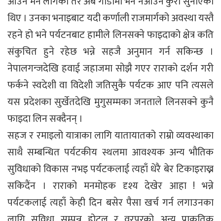
आउन मन लागेको तर अब गाडीमा भने नआउने कुरा सुनाएका
थिए । उनका भनाइबाट यदी कर्णाली राजमार्गको अवस्था यस्तै
रहने हो भने पर्यटनबाट हामीले लिनसक्ने फाइदाको क्षेत्र कति
संकुचित हुने रहेछ भन्ने सहजै अनुमान गर्न सकिन्छ ।
नेपालगन्जदेखि हवाई जहाजमा सोझै गएर राराको दर्शन गरी
फर्कने स्वदेशी वा विदेशी जतिसुकै पर्यटक आए पनि त्यसले
यस प्रदेशका सुर्खेतदेखि मुगुसम्मका जनताले लिनसक्ने कुनै
फाइदा लिन सक्दैनन् ।
सहज र रमाइलो यात्राका लागि यातायातको राम्रो व्यवस्थाका
साथै सम्बन्धित पर्यटकीय स्थलमा आवश्यक अन्य भौतिक
सुविधाको विकास नभइ पर्यटकलाई त्यहाँ धेरै बेर टिकाइराख्न
सकिदैंन । राराको मनमोहक दृश्य देखेर आहा ! भन्ने
पर्यटकलाई त्यहाँ केही दिन बसेर पैसा खर्च गर्न लगाउनका
लागि सुविधा सम्पन्न होटल र वरपरको अन्य प्राकृतिक