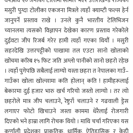
वर्षअघि २० जनाको टोलीमा सामेल भएर उत्तराखण्ड राज्यको
मसुरी पुग्दा टोलीका एकजना मित्रले त्यहाँ क्याम्टी फल्स हेर्न
जानुपर्ने प्रस्ताव राखे । उनले कुनै भारतीय टेलिभिजन
च्यानलमा त्यसको विज्ञापन देखेका कारण प्रस्ताव गरेकोले
दुईवटा जीप रिजर्ब गरेर हामी त्यहाँ गएका थियौं । मसुरी
सहरदेखि उत्तरपट्टीको पाखामा तल एउटा सानो खोलाको
खोंचमा करिब १५ फिट जति अग्लो पानीको सानो छहरो रहेछ
। त्यहाँ पुगेपछि सबैलाई लाग्यो यस्ता छहरा त नेपालका गाउँ–
गाउँका खोला खोल्सामा कति होलान् कति ! हामीहरूलाई
बेकारमा दुई हजार भारु खर्च गरियो जस्तो लाग्यो । तर त्यो
छहरोले मात्र जीप चलाउने, रेष्टुराँ चलाउने र गढवाली ड्रेस
लगाएर फोटो खिचाउने जस्ता काममा धेरैलाई रोजगारी
दिएको भने हाम्रा लागि रोचक थियो । माथि चर्चा गरिएका यस
कर्णाली प्रदेशका प्राकृतिक, धार्मिक, ऐतिहासिक र केही