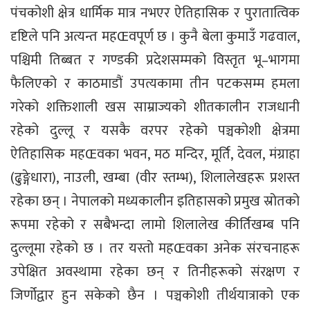
पंचकोशी क्षेत्र धार्मिक मात्र नभएर ऐतिहासिक र पुरातात्विक
दृष्टिले पनि अत्यन्त महŒवपूर्ण छ । कुनै बेला कुमाउँ गढवाल,
पश्चिमी तिब्बत र गण्डकी प्रदेशसम्मको विस्तृत भू–भागमा
फैलिएको र काठमाडौं उपत्यकामा तीन पटकसम्म हमला
गरेको शक्तिशाली खस साम्राज्यको शीतकालीन राजधानी
रहेको दुल्लू र यसकै वरपर रहेको पञ्चकोशी क्षेत्रमा
ऐतिहासिक महŒवका भवन, मठ मन्दिर, मूर्ति, देवल, मंग्राहा
(ढुङ्गेधारा), नाउली, खम्बा (वीर स्तम्भ), शिलालेखहरू प्रशस्त
रहेका छन् । नेपालको मध्यकालीन इतिहासको प्रमुख स्रोतको
रूपमा रहेको र सबैभन्दा लामो शिलालेख कीर्तिखम्ब पनि
दुल्लूमा रहेको छ । तर यस्तो महŒवका अनेक संरचनाहरू
उपेक्षित अवस्थामा रहेका छन् र तिनीहरूको संरक्षण र
जिर्णोद्वार हुन सकेको छैन । पञ्चकोशी तीर्थयात्राको एक