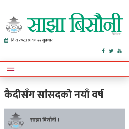
Sajha
Online News Portal
Bisaunee
कैदीसँग सांसदको नयाँ वर्ष
साझा बिसौनी
।