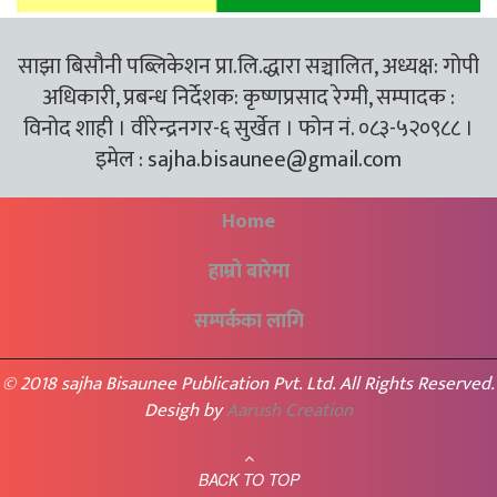
साझा बिसौनी पब्लिकेशन प्रा.लि.द्धारा सञ्चालित, अध्यक्ष: गोपी
अधिकारी, प्रबन्ध निर्देशक: कृष्णप्रसाद रेग्मी, सम्पादक :
विनोद शाही । वीरेन्द्रनगर-६ सुर्खेत । फोन नं. ०८३-५२०९८८ ।
इमेल :
sajha.bisaunee@gmail.com
Home
हाम्रो बारेमा
सम्पर्कका लागि
© 2018 sajha Bisaunee Publication Pvt. Ltd. All Rights Reserved.
Desigh by
Aarush Creation
BACK TO TOP