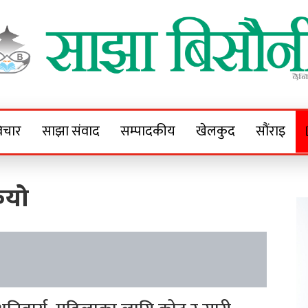
Sajha Bisaunee
e News Portal
िचार
साझा संवाद
सम्पादकीय
खेलकुद
सौंराइ
ियो