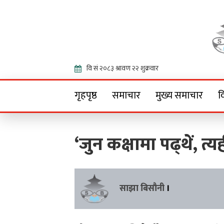
Onlin
गृहपृष्ठ
समाचार
मुख्य समाचार
व
‘जुन कक्षामा पढ्थें, त्
साझा बिसौनी
।