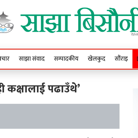
Sajha Bisaunee
e News Portal
िचार
साझा संवाद
सम्पादकीय
खेलकुद
सौंराइ
यही कक्षालाई पढाउँथे’