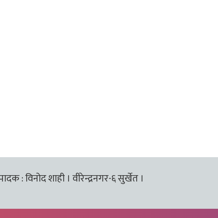
्पादक : विनोद शाही । वीरेन्द्रनगर-६ सुर्खेत ।