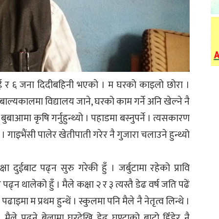
ुभाई र ६ जना दिदीबहिनी भएको । म घरको काइलो छोरा ।
बाल्यकालमा विद्यालय जाने, घरको काम गर्ने अनि खेल्ने नै
 बुबाआमा कृषि गर्नुहुन्थ्यो । पहाडमा बस्नुपर्ने । त्यसकारण
यो । गाइभैंसी पालेर खेतीपाती गरेर नै गुजारा चलाउने हुन्थ्यो
षा दुईबाट पढ्न सुरु गरेकी हुँ । जर्बुटामा रहेको प्रावि
ढ्न थालेको हुँ । मैले कक्षा २ र ३ त्यस्तै डेढ वर्ष जति पढें
ाइमा म प्रथम हुन्थें । स्कुलमा पनि मैले नै नेतृत्व लिन्थे ।
। मैले पढ्ने बेलामा घरदेखि डेढ घण्टाको बाटो हिँडेर नै