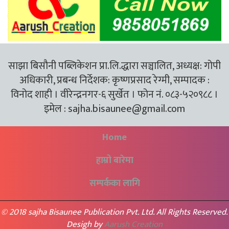
साझा बिसौनी पब्लिकेशन प्रा.लि.द्धारा सञ्चालित, अध्यक्ष: गोपी
अधिकारी, प्रबन्ध निर्देशक: कृष्णप्रसाद रेग्मी, सम्पादक :
विनोद शाही । वीरेन्द्रनगर-६ सुर्खेत । फोन नं. ०८३-५२०९८८ ।
इमेल :
sajha.bisaunee@gmail.com
Home
हाम्रो बारेमा
सम्पर्कका लागि
© 2018 sajha Bisaunee Publication Pvt. Ltd. All Rights Reserved.
Desigh by
Aarush Creation