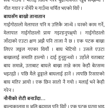
सबै गाउथेँ । मलाई विशेष गरेर बुढापाकाले खुब सम्झन्थे ।
गीत गाएर र नाँचेरै म गाउँमा चर्चित भएको थिएँ ।
बाघसँग बाख्रो तानातान
गाईगोठालो मेलापात पनि म उत्तिकै जान्थें । घरको काम गर्ने,
मेलापात गाईगोठालो प्रायः गइरहनुपथ्र्यो । गाईगोठालो
जाँदाको एउटा क्षण अझै पनि ताजा नै छ । एक पटक बाख्रा
लिएर जङ्गल गएका थियौं । बाघ भेटियो । उसले एउटा
बाख्रालाई समाति हाल्यो । दाई हुनुहुन्थ्यो । उहाँले यताबाट
बाघ समात्ने, उताबाट बाघले बाख्रा तान्ने काम केही बेरसम्म
भइरह्यो । पछि मैले ढुङ्गाले बाघलाई हानें । त्यपछि रिसाएको
बाघ मतिर आयो । एक छिन सातो नै गयो । मलाई भने केही
गरेन ।
नौनीको रोटी बनाउँदा…
बाल्यकालमा म अलि बदमास पनि थिएँ । एक पटक घरमा भाइ