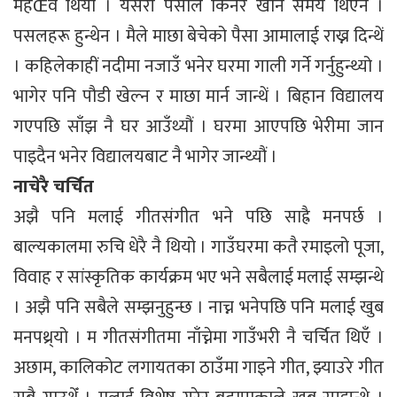
महŒव थियो । यसरी पैसाले किनेर खाने समय थिएन ।
पसलहरू हुन्थेन । मैले माछा बेचेको पैसा आमालाई राख्न दिन्थें
। कहिलेकाहीं नदीमा नजाउँ भनेर घरमा गाली गर्ने गर्नुहुन्थ्यो ।
भागेर पनि पौडी खेल्न र माछा मार्न जान्थें । बिहान विद्यालय
गएपछि साँझ नै घर आउँथ्यौं । घरमा आएपछि भेरीमा जान
पाइदैन भनेर विद्यालयबाट नै भागेर जान्थ्यौं ।
नाचेरै चर्चित
अझै पनि मलाई गीतसंगीत भने पछि साह्रै मनपर्छ ।
बाल्यकालमा रुचि धेरै नै थियो । गाउँघरमा कतै रमाइलो पूजा,
विवाह र सांस्कृतिक कार्यक्रम भए भने सबैलाई मलाई सम्झन्थे
। अझै पनि सबैले सम्झनुहुन्छ । नाच्न भनेपछि पनि मलाई खुब
मनपथ्र्यो । म गीतसंगीतमा नाँच्नेमा गाउँभरी नै चर्चित थिएँ ।
अछाम, कालिकोट लगायतका ठाउँमा गाइने गीत, झ्याउरे गीत