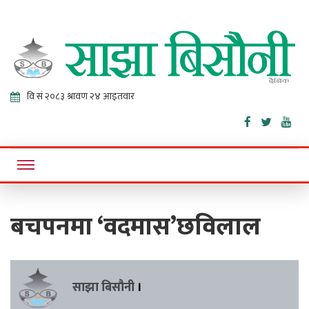
Sajha
Online News Portal
Bisaunee
बचपनमा ‘वदमास’छविलाल
साझा बिसौनी
।