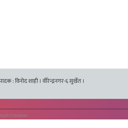
्पादक : विनोद शाही । वीरेन्द्रनगर-६ सुर्खेत ।
rush Creation