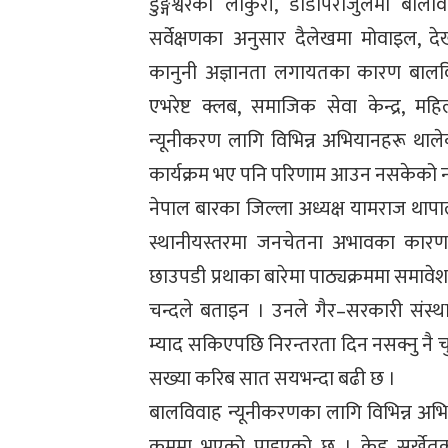
डुङ्गेश्वरको लाकुरी, डाँडापराजुलमा बा
सर्वेक्षणका अनुसार दैलेखमा मोवाइल, 
कानुनी अज्ञानता लगायतका कारण बालवि
एभरेष्ट क्लब, समाजिक सेवा केन्द्र,
न्यूनीकरण लागि विभिन्न अभियानहरू था
कार्यक्रम भए पनि परिणाम आउन नसकेको न
नेपाल बारका जिल्ला अध्यक्ष यामराज थापाल
स्थानीयस्तरमा जनचेतना अभावका कारण 
छाउपडी प्रथाका बारेमा पाठ्यक्रममा समावेश 
चन्दले बताइन । उनले गैर–सरकारी संस्
म्याद सकिएपछि निरन्तरता दिन नसक्नु नै च
सख्या करिब सात सयभन्दा बढी छ ।
बालविवाह न्यूनीकरणका लागि विभिन्न अभि
क्रममा भएको पाइएको छ । केड सुर्खे