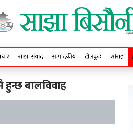
Sajha Bisaunee
e News Portal
िचार
साझा संवाद
सम्पादकीय
खेलकुद
सौंराइ
हुन्छ बालविवाह