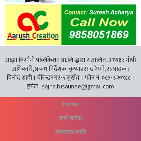
साझा बिसौनी पब्लिकेशन प्रा.लि.द्धारा सञ्चालित, अध्यक्ष: गोपी
अधिकारी, प्रबन्ध निर्देशक: कृष्णप्रसाद रेग्मी, सम्पादक :
विनोद शाही । वीरेन्द्रनगर-६ सुर्खेत । फोन नं. ०८३-५२०९८८ ।
इमेल :
sajha.bisaunee@gmail.com
Home
हाम्रो बारेमा
सम्पर्कका लागि