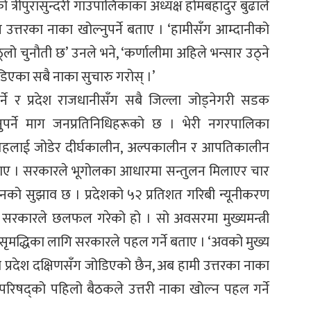
त्रीपुरासुन्दरी गाउँपालिकाका अध्यक्ष होमबहादुर बुढाले
उत्तरका नाका खोल्नुपर्ने बताए । ‘हामीसँग आम्दानीको
े ठूलो चुनौती छ’ उनले भने, ‘कर्णालीमा अहिले भन्सार उठ्ने
डिएका सबै नाका सुचारु गरोस् ।’
र्ने र प्रदेश राजधानीसँग सबै जिल्ला जोड्नेगरी सडक
ुपर्ने माग जनप्रतिनिधिहरूको छ । भेरी नगरपालिका
 तहलाई जोडेर दीर्घकालीन, अल्पकालीन र आपतिकालीन
 बताए । सरकारले भूगोलका आधारमा सन्तुलन मिलाएर चार
 उनको सुझाव छ । प्रदेशको ५२ प्रतिशत गरिबी न्यूनीकरण
ेश सरकारले छलफल गरेको हो । सो अवसरमा मुख्यमन्त्री
 सृमद्धिका लागि सरकारले पहल गर्ने बताए । ‘अवको मुख्य
म्रो प्रदेश दक्षिणसँग जोडिएको छैन, अब हामी उत्तरका नाका
्रीपरिषद्को पहिलो बैठकले उत्तरी नाका खोल्न पहल गर्ने