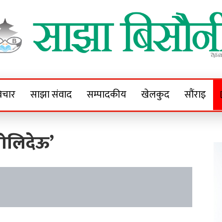
Sajha Bisaunee
e News Portal
िचार
साझा संवाद
सम्पादकीय
खेलकुद
सौंराइ
खोलिदेऊ’