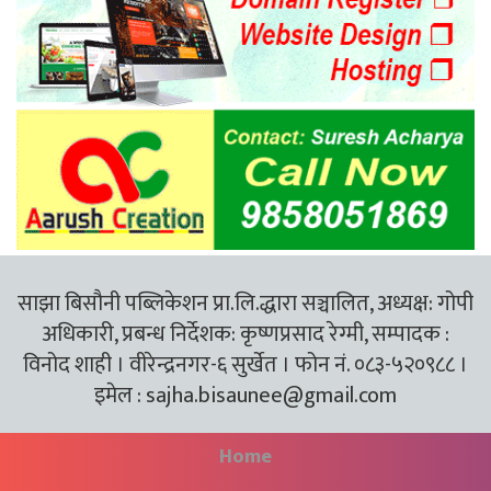
साझा बिसौनी पब्लिकेशन प्रा.लि.द्धारा सञ्चालित, अध्यक्ष: गोपी
अधिकारी, प्रबन्ध निर्देशक: कृष्णप्रसाद रेग्मी, सम्पादक :
विनोद शाही । वीरेन्द्रनगर-६ सुर्खेत । फोन नं. ०८३-५२०९८८ ।
इमेल :
sajha.bisaunee@gmail.com
Home